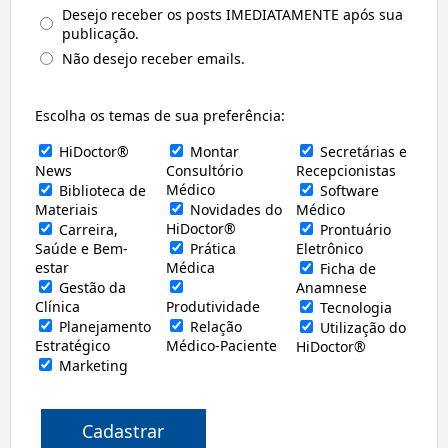
Desejo receber os posts IMEDIATAMENTE após sua
publicação.
Não desejo receber emails.
Escolha os temas de sua preferência:
HiDoctor®
Montar
Secretárias e
News
Consultório
Recepcionistas
Médico
Biblioteca de
Software
Materiais
Novidades do
Médico
HiDoctor®
Carreira,
Prontuário
Saúde e Bem-
Prática
Eletrônico
estar
Médica
Ficha de
Gestão da
Anamnese
Clínica
Produtividade
Tecnologia
Planejamento
Relação
Utilização do
Estratégico
Médico-Paciente
HiDoctor®
Marketing