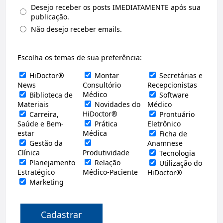
Desejo receber os posts IMEDIATAMENTE após sua
publicação.
Não desejo receber emails.
Escolha os temas de sua preferência:
HiDoctor®
Montar
Secretárias e
News
Consultório
Recepcionistas
Médico
Biblioteca de
Software
Materiais
Novidades do
Médico
HiDoctor®
Carreira,
Prontuário
Saúde e Bem-
Prática
Eletrônico
estar
Médica
Ficha de
Gestão da
Anamnese
Clínica
Produtividade
Tecnologia
Planejamento
Relação
Utilização do
Estratégico
Médico-Paciente
HiDoctor®
Marketing