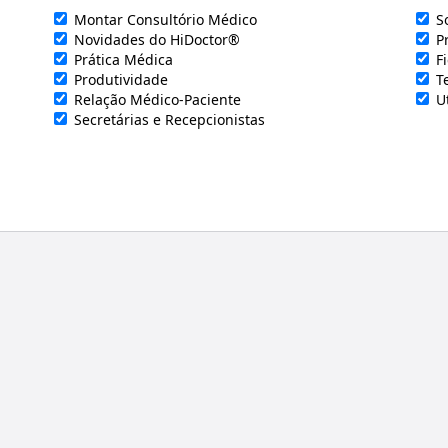
Montar Consultório Médico
S
Novidades do HiDoctor®
P
Prática Médica
F
Produtividade
T
Relação Médico-Paciente
U
Secretárias e Recepcionistas