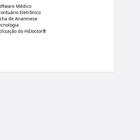
oftware Médico
rontuário Eletrônico
icha de Anamnese
ecnologia
tilização do HiDoctor®